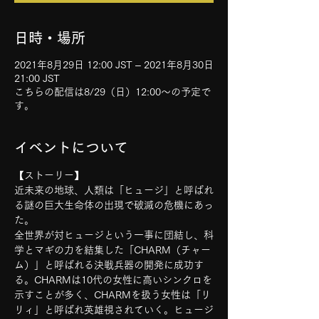
日時・場所
2021年8月29日 12:00 JST – 2021年8月30日
21:00 JST
こちらの配信は8/29（日）12:00〜の予定で
す。
イベントについて
【ストーリー】
近未来の地球、人類は「ヒュージ」と呼ばれ
る謎の巨大生命体の出現で破滅の危機にあっ
た。  
全世界が対ヒュージという一事に団結し、科
学とマギの力を結集した「CHARM（チャー
ム）」と呼ばれる決戦兵器の開発に成功す
る。CHARMは10代の女性に高いシンクロを
示すことが多く、CHARMを扱う女性は「リ
リィ」と呼ばれ英雄視されていく。ヒュージ