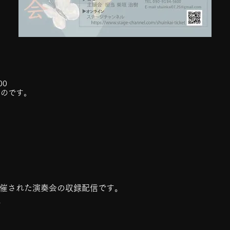
00
ものです。
〜開催された演奏会の収録配信です。
。