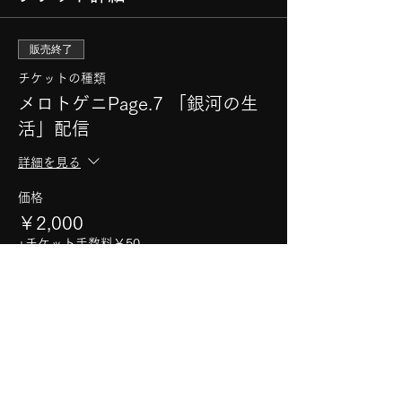
販売終了
チケットの種類
メロトゲニPage.7 「銀河の生
活」配信
詳細を見る
価格
￥2,000
+チケット手数料￥50
このイベントをシェア