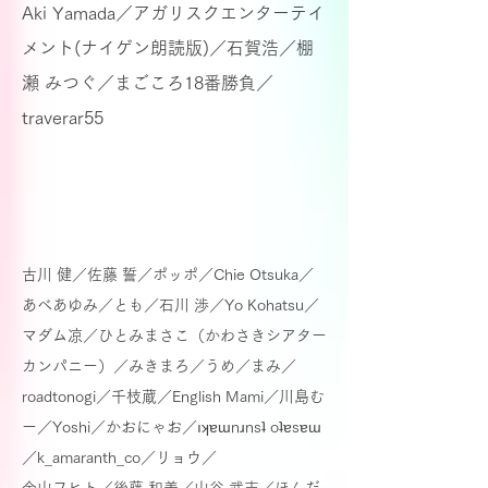
Aki Yamada／
アガリスクエンターテイ
メント(ナイゲン朗読版)／
石賀浩／
棚
瀬 みつぐ／まごころ18番勝負／
traverar55
古川 健／佐藤 誓／ポッポ／Chie Otsuka／
あべあゆみ／とも／石川 渉／Yo Kohatsu／
マダム凉／
ひとみまさこ（かわさきシアター
カンパニー）／みきまろ／うめ／まみ／
roadtonogi／千枝蔵／English Mami／
川島む
ー／Yoshi／かおにゃお／ıʞɐɯnɹnsʇ oʇɐsɐɯ
／k_amaranth_co／リョウ／