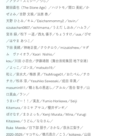
／
アラン・スミシー／つじ／
鮒田直也（The Stone Age）／ハジトモ／関口 美紀／か
ぜよみ／
吉野 文暁／法原 泰／
天野 ひとみ／キム／
Daichanmommy2 ／lovin／
sizukachan0807／ochimama／うえだ しおみ／ハムラ／
宮本 緑／松下 一道／西丸 優子／
ちょうすけ／uua／
ぴせ
／はやま あつこ／
下田 美緒／神嵜正俊／クウタロウ／mizukisfnew／
マダ
ム ヴァイオラ／
Kaori Nishio／
kou／川田 小百合／伊藤靖朗（舞台芸術集団 地下空港）
／よっこ／ゴン太／matsuto19／
和と／
柴水犬／梅原 昇／TksMirage01／おたぺん／
チカ
チカ／松本 淳／Yasuhiko Sawasaki／成田 幸満／
masumin911／
鶴と私の恩返し／
アルル／落合 智子／山
口真由／ラン／
うまいぞー！！／美友／Fumio Horikawa／
Seiji
Kitamura／
カミヤ アヤコ／櫻井ザンギ／
ぼけなす／まさよっち／Kenji Murata／Mina／Yurugi
Kitazawa／うどん／ななさん／
Ruka Maeda／日下部 朋子／さかな／荻永江梨子／
2020-0529／マコやん／橋爪亮介／こう／koikawa／山田