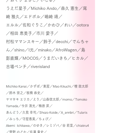
／おぐり まさこ／いじゅ／
うえだ星子／Michiko Ando／森久 憲生／尾
崎 雅久／エドボル／嶋崎 靖／
エルル／
佐和ぐりこ／かわひ／れい／ootora
／相田 恵美子／市川 愛子／
村松ママンスキー／鈴子／decchi／でんちゃ
ん／
shino／I元／minako／AfroWagen／島
影直輝／MOCOS／うまだいきち／ヒカル／
古場ペンチ／riverisland
Michiko Kanai／かずぼ／東屋／Mao Kikuchi／檀 鼓太郎
／鈴木 崇之／板橋 恭史／
ヤマサキ エリカ／えり／山森信太郎／
momo／Tomoko
Yamada／今井 清光／梅原 昇／
あんどう／久我 幸司／Shozo Koide／A_annbri／Tularis
／みっち／
守屋惠美／ちょぴ／
Akemi Ichikawa／のゆき／レミゾバ／谷 若菜／chiakru4
／菅野 のどか／佐溝 貴史／