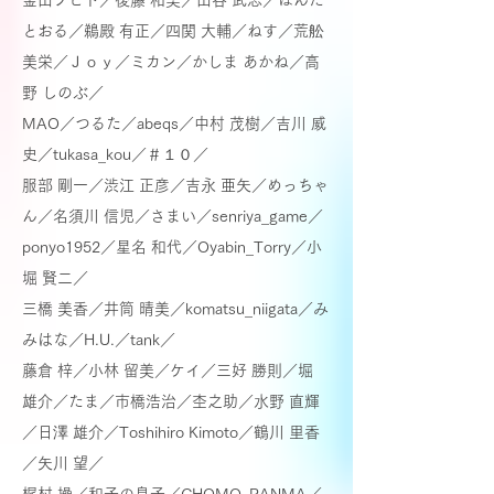
金山フヒト／後藤 和美／
山谷 武志／ほんだ
とおる／鵜殿 有正／
四関 大輔／ねす／荒舩
美栄／Ｊｏｙ／ミカン／かしま あかね／
高
野 しのぶ／
MAO／つるた／abeqs／中村 茂樹／吉川 威
史／
tukasa_kou／＃１０／
服部 剛一／渋江 正彦／
吉永 亜矢／めっちゃ
ん／
名須川 信児／さまい／senriya_game／
ponyo1952／星名 和代／Oyabin_Torry／
小
堀 賢二／
三橋 美香／井筒 晴美／komatsu_niigata／
み
みはな／H.U.／tank／
藤倉 梓／小林 留美／ケイ／
三好 勝則／堀
雄介／たま／市橋浩治／杢之助／水野 直輝
／日澤 雄介／Toshihiro Kimoto／
鶴川 里香
／矢川 望／