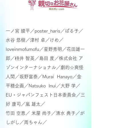
一ノ宮 綾平／poster_haris／ぱる子／
水谷 悠樹／
津村 卓／けめ／
loveinmofumofu／星野秀明／花田雄一
郎／
枡井 智英／島田 度／株式会社 ア
ゾンインターナショナル／
劇的☆爽怪
人間／
坂野富泰／Murai Hanayo／金
平糖企画／
Natsuko Inui／大野 学／
EU・ジャパンフェスト日本委員会／
三
好 康司／嵐 雄太／
竹田 空恵／ 米屋 尚子／清水 典子／
が
しがし／周ちゃん／