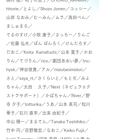
梶村 操／和子の息子／CHOMO_RANMA／
hhorie／とよし／Shozo Jonen／コッシー／
山岸 なおみ／むーみん／
ムラ／
高田べん／
ましゅまろ／
てるのすけ／小牧 康子／さっちー／りんご
／
佐藤 弘夫／ぼん ぼんろく／
けんたろす／
だおこ／Keita Kamafuchi／
山本 寛子／かお
りん／てづりん／rico／劇団あおい夢／tnc-
hysk／
神谷俊貴／アル／mizutanimidori／
さと／saya_rt／さくらいと／もとぢ／みよ
ちゃん／太田 久子／
Next（ネビュラエク
ストラサポート）／
かばちゃん／River／野
寺 夕子／tottorika／うあ／山本 英司／松川
華子／
石川 直幸／出来 由紀子／
中山 精一／まるてん／Tanaka Toshihiko／
竹中 円／荘野雅宏／なおこ／Keiko Fujii／