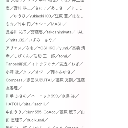
倉 久美子／ジン／中村 和也／やな／井上理
恵／野村 耕二／さにぃ／あっきー／
よっし
ー／
ゆうひ／yukiaoki109／江原 薫／はなっ
ち☆／竹中 円／
ヤシロ／MASH／
長谷川 祐子／齋藤啓／takeshimiyata／
HAL
／mitsu32／いずみ さや／
アリエス／なも／YOSHIKO／yumi／高橋 清
孝／
しげくん／岩切 正一郎／tomi／
TanoshiIRIE／イトウワカナ／寅造／
おぎ／
小澤 凌／タレ／
オジー／岡本みゆき／
Compass／劇団SUBUTA!／
福原 充則／遠藤
友香理／
川手 ふきの／ハーロック999／水島 裕／
HATCH／pita／sachiii／
中山うり／
eimn555_GoAce／篠原 淑子／
山
田 恵理子／duelkunai／