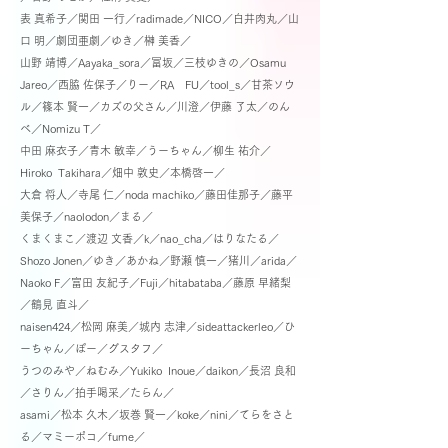
表 真希子／
関田 一行／radimade／NICO／白井肉丸／山
口 明／劇団亜劇／ゆき／榊 美香／
山野 靖博／Aayaka_sora／冨坂／
三枝ゆきの／Osamu
Jareo／西脇 佐保子／りー／RA FU／tool_s／甘茶ソウ
ル／篠本 賢一／カズの父さん／川澄／
伊藤 了太／のん
べ／Nomizu T／
中田 麻衣子／青木 敏幸／うーちゃん／柳生 祐介／
Hiroko Takihara／畑中 敦史／
本橋啓一／
大倉 将人／寺尾 仁／noda machiko／藤田佳那子／藤平
美保子／naolodon／まる／
くまくまこ／渡辺 文香／
k／nao_cha／はりなたる／
Shozo Jonen／ゆき／あかね／野瀬 慎一／猪川／arida／
Naoko F／富田 友紀子／Fuji／
hitabataba／藤原 早緒梨
／鶴見 直斗／
naisen424／松岡 麻美／城内 志津／sideattackerleo／ひ
ーちゃん／ぽー／
グスタフ／
うつのみや／ねむみ／Yukiko Inoue／daikon／長沼 良和
／さりん／拍手喝采／たらん／
asami／松本 久木／
坂巻 賢一／koke／nini／てらをさと
る／マミーポコ／fume／