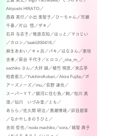
笠置 英史／
eigo Tachikawa／
てつのすけ／
Akiyoshi HIRATO／
西森 英行／
小出 美智子／ひーちゃん／市瀬
千春／片山 悟／ザキ／
石井 与志子／
椎原克知／はっと／マコじい
／カロン／taakii200418／
麻生あおい／
キャ呂／パキ／はなさん／家垣
吉孝／
萩谷 千代子／
ヒロコ／_cha_m_／
sachiko さん／大好 誠／植竹 明彦／末広亭
柏倉恭三／YukihiroKobari／
Akira Fujita／ボ
アーズノーズ／mu／荻野 達也／
スーパーＹＴ／
銀河に住む魚／絢／松川 真
澄／仙川 いづみ堂／
とも／
あ
らら／
佐久間 研治／黒瀬博靖／卯目朋章
／なかやしきのりひと／
吉田 哲也／noda machiko／sora／
越智 典子