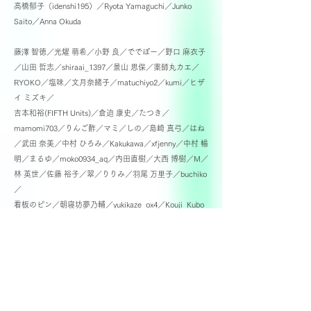
高橋郁子（idenshi195）／Ryota Yamaguchi／Junko
Saito／Anna Okuda
藤澤 智徳／光燿 萌希／小野 良／ででぽー／野口 麻衣子
／山田 哲志／shiraai_1397／
景山 思保／薬師丸カエ／
RYOKO／塩味／文月奈緒子／matuchiyo2／kumi／ヒザ
イ ミズキ／
吉本和裕(FIFTH Units)／倉迫 康史／
たつき／
mamomi703／りんご酢／マミ／しの／
島崎 真弓／はね
／武田 奈美／中村 ひろみ／Kakukawa／
xfjenny／中村 暢
明／まるゆ／moko0934_aq／内田直樹／大西 博樹／M／
林 英世／佐藤 裕子／翠／
りりみ／
羽尾 万里子／buchiko
／
看板のピン／朝寝坊夢乃輔／yukikaze_ox4／Kouji Kubo
／
内田 斉一郎／
neroli／まきまき／
坂本 郁美／日笠 圭／荷瀬／松永 靖子／しみき／大木 あ
ゆみ／喜多尾 瞳／りい／
楢原 拓／
森下 知香／とべちば／のてぃ／宮澤 絵里／ちひろ／藤
枝 美絵／大幸／福西理佳／宇都広樹／
上田尋／さかい／
月館 森／sunflower_enjoy／ろか／TTR／
モロッコ／いぐ