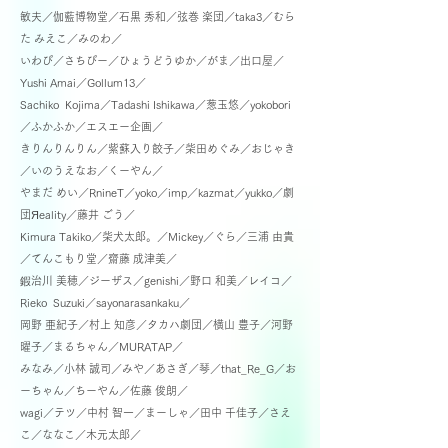
敏夫／
伽藍博物堂／石黒 秀和／
弦巻 楽団／taka3／むら
た みえこ／みのわ／
いわぴ／さちぴー／ひょうどうゆか／がま／
出口屋／
Yushi Amai／Gollum13／
Sachiko Kojima／Tadashi Ishikawa／葱玉悠／yokobori
／
ふかふか／エスエー企画／
きりんりんりん／紫蘇入り餃子／柴田めぐみ／おじゃき
／
いのうえなお／くーやん／
やまだ めい／RnineT／yoko／imp／
kazmat／yukko／劇
団Яeality／藤井 ごう／
Kimura Takiko／柴犬太郎。／Mickey／ぐら／三浦 由貴
／てんこもり堂／
齋藤 成津美／
鍜治川 美穂／ジーザス／genishi／野口 和美／レイコ／
Rieko Suzuki／sayonarasankaku／
岡野 亜紀子／
村上 知彦／タカハ劇団／横山 豊子／河野
曜子／まるちゃん／MURATAP／
みなみ／小林 誠司／みや／あさぎ／琴／
that_Re_G／お
ーちゃん／ちーやん／
佐藤 俊朗／
wagi／テツ／中村 智一／まーしゃ／田中 千佳子／さえ
こ／ななこ／
木元太郎／