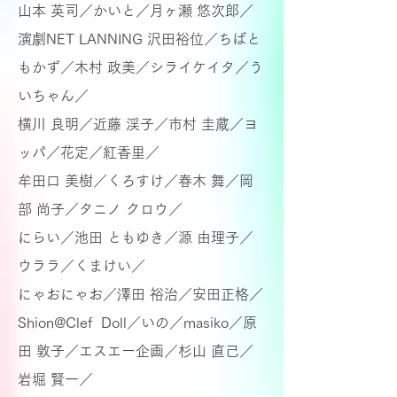
山本 英司／かいと／
月ヶ瀬 悠次郎／
演劇NET LANNING 沢田裕位／ちばと
もかず／
木村 政美／
シライケイタ／う
いちゃん／
横川 良明／近藤 渓子／
市村 圭蔵／
ヨ
ッパ／花定／紅香里／
牟田口 美樹／くろすけ／
春木 舞／
岡
部 尚子／タニノ クロウ／
にらい／
池田 ともゆき／
源 由理子／
ウララ／くまけい／
にゃおにゃお／
澤田 裕治／
安田正格／
Shion@Clef Doll／いの／masiko／
原
田 敦子／エスエー企画／
杉山 直己／
岩堀 賢一／