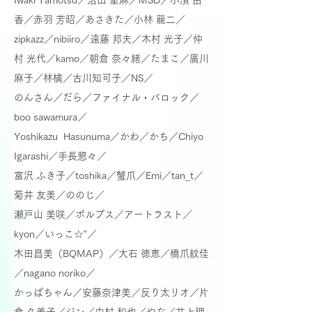
Iwaki Tamotsu／沼田 星麻／MSD／小濱 由
香／赤羽 芳昭／あさきた／小林 龍二／
zipkazz／nibiiro／
遠藤 邦夫／
木村 光子／仲
村 光代／kamo／朝倉 奈々緒／たまこ／
廣川
麻子／林檎／古川知可子／NS／
のんさん／だら／
ファイナル・バロック／
boo sawamura／
Yoshikazu Hasunuma／かわ／かち／Chiyo
Igarashi／手長懇々／
富沢 ふき子／toshika／蟹爪／Emi／tan_t／
菊井 友美／ののじ／
瀬戸山 美咲／ポルプス／アートラスト／
kyon／いっこ☆”／
木田昌美（BQMAP）／大石 徳恵／橋爪紋佳
／nagano noriko／
かっぱちゃん／安藤奈津美／
反り太リオ／片