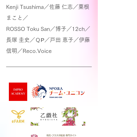
Kenji Tsushima／佐藤 仁志／粟根
まこと／
ROSSO Toku San／博子／12ch／
長塚 圭史／
ＱР／戸田 恵子／伊藤
信明／Reco.Voice