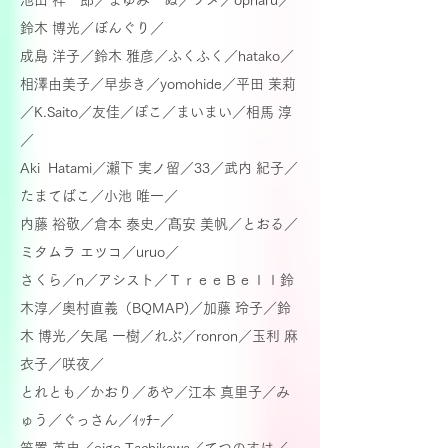
池田 祥一郎／まゆみーぬ／ソメ／opharu／
鈴木 博光／
ぼんぐり／
成島 洋子／鈴木 雅彦／ふくふく／hatako／
相澤由美子／早歩き／yomohide／平田 茉莉
／K.Saito／
友佳／ぽこ／
まいまい／相馬 淳
／
Aki Hatami／瀨下 実ノ留／33／武内 紀子／
たまてばこ／小池 唯一／
内藤 裕敬／倉本 泰史／髙安 美帆／とおる／
ミタムラ エツコ／uruo／
さくら／n／アシスト／
ＴｒｅｅＢｅｌｌ鈴
木淳／奥村直義（BQMAP)／加藤 玲子／鈴
木 博光／矢尾 一樹／れぶ／ronron／玉利 麻
衣子／
咲夜／
とれとも／かおり／
あや／江本 真里子／み
ゅう／ぐっさん／ｲｯﾁｰ／