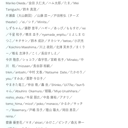
Mariko Okeda／会田 久仁夫／ハム太郎／たま／
Mei
Taniguchi／鈴木 真澄／
片瀬直（大山劇団）／山藤 匡一／戸田彬弘（チーズ
theater）／ei／シド／Minita／
しずちゃん／藤野 晋平／ハギー／あっぴ／ももすけ／rei
／千星 和子／橋本 圭子／nyamada_enpitu／とよしま む
つこ／
キタサン／鈴木 成計／タカシマ／betoo／
小沢充
／Koichiro Maeshima／川上 政則／北澤 芙未子／まくり
ー／
椎名 志津子／こく／
長田すしえ／
今井 隆彦／ショコラ／森宇悠／宮崎 祐子／Minako／中
川 和／mizusan／
長谷部 裕嗣／
trkm／antoshi／中村 文香／Natsume Date／たかのり／
you／すみお／
粟野 今日子／
やまきた竜三／
仲谷 萌／轟 岳／Shinko／Ui77kz／bunち
ゃん／
Atsuhiro Okamura／朝陽／Miyo Urushihara／
nishio_shota／
牛居 朋広／中島 庸裕／アタリ／
tomo_hima／mico*／poko／monaco／かるか／サッチ
ー／Rosemary／戸嶋 浩子／
蔭山 陽太／岡田 恵吾／
reina／
齋藤 優里花／マオ／shiori／みけこ／ピンク／森元 伸一