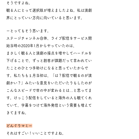
そうですよね。
観る人にとって選択肢が増えましたよね。
私は演劇
界にとっていい方向に向いていると思います。
ーとってもそう思います。
ステージチャンネル自体、ライブ配信をサービス開
始当時の2020年1月からやっていたのは、
まさしく観る人と演劇の接点を増やしてハードルを
下げることで、ずっと創客が課題だって
言われてい
たことのひとつ手助けになると思っていたからで
す。
私たちも１月当初は、「は？配信で観るのが演
劇かい？」みたいな意見をいただいたりもしたのが
こんなスピードで世の中が変わるとは…と思ってま
す。
けっこう配信をしていると海外の人も観てくれ
ていて、
字幕をつけて海外発信という需要も増えて
きてますね。
どんぐりマミー
それはすごい！いいことですよね。