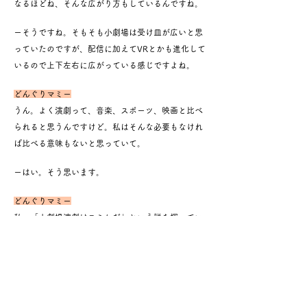
なるほどね、そんな広がり方もしているんですね。
ーそうですね。そもそも小劇場は受け皿が広いと思
っていたのですが、
配信に加えてVRとかも進化して
いるので上下左右に広がっている感じですよね。
どんぐりマミー
うん。よく演劇って、音楽、スポーツ、映画と比べ
られると思うんですけど。
私はそんな必要もなけれ
ば比べる意味もないと思っていて。
ーはい。そう思います。
どんぐりマミー
私、「小劇場演劇はコミケだ」という説を探ってい
ます。
コミケってプロも来るし、趣味の人も来るし、アマ
チュアでもものすごく技術があったり、突出したな
にかを持っている人たちもいて、またそうでもない
人もいてよくて…