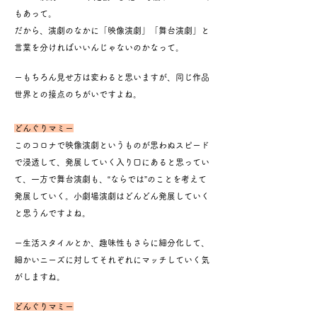
もあって。
だから、演劇のなかに「映像演劇」「舞台演劇」と
言葉を分ければいいんじゃないのかなって。
ーもちろん見せ方は変わると思いますが、同じ作品
世界との接点のちがいですよね。
どんぐりマミー
このコロナで映像演劇というものが思わぬスピード
で浸透して、発展していく入り口にあると思ってい
て、一方で舞台演劇も、“ならでは”
のことを
考えて
発展していく。小劇場演劇はどんどん発展していく
と思うんですよね。
ー生活スタイルとか、趣味性もさらに細分化して、
細かいニーズに対して
それぞれにマッチしていく気
がしますね。
どんぐりマミー