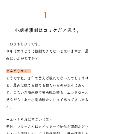
1
小劇場演劇はコミケだと思う。
ーおひさしぶりです。
今年は思うように観劇できてないと思いますが、最
近はいかがですか？
どんぐりマミー
そうですね、１年で言えば観れてないんでしょうけ
ど、
最近は観ても観ても観たいものが次々にあっ
て。
こないだ映画館で映画観た時も、エンドロール
見ながら「あ～小劇場観たい」って思ってましたも
ん。
ーえ～！それはすごい（笑）
先日、マミーさんはツイッターで配信が演劇かどう
かという議論に対して「映像演劇」「舞台演劇」と