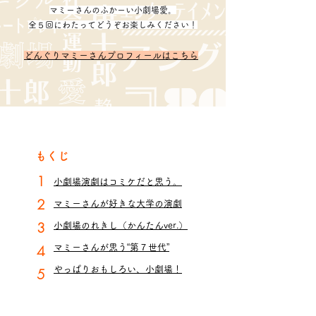
マミーさんのふかーい小劇場愛。
全５回にわたってどうぞお楽しみください！
どんぐりマミーさん
プロフィールはこちら
もくじ
​1
小劇場演劇はコミケだと思う。
2
マミーさんが好きな大学の演劇
3
小劇場のれきし（かんたんver.）
4
マミーさんが思う“第７世代”
やっぱりおもしろい、小劇場！
5